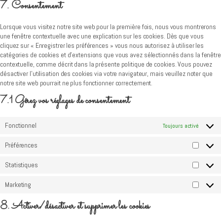
7. Consentement
service
divers
Lorsque vous visitez notre site web pour la première fois, nous vous montrerons
une fenêtre contextuelle avec une explication sur les cookies. Dès que vous
cliquez sur « Enregistrer les préférences » vous nous autorisez à utiliser les
catégories de cookies et d’extensions que vous avez sélectionnés dans la fenêtre
contextuelle, comme décrit dans la présente politique de cookies. Vous pouvez
désactiver l’utilisation des cookies via votre navigateur, mais veuillez noter que
notre site web pourrait ne plus fonctionner correctement.
7.1 Gérez vos réglages de consentement
Fonctionnel
Toujours activé
Préférences
Préfére
Statistiques
Statisti
Marketing
Marketi
8. Activer/désactiver et supprimer les cookies