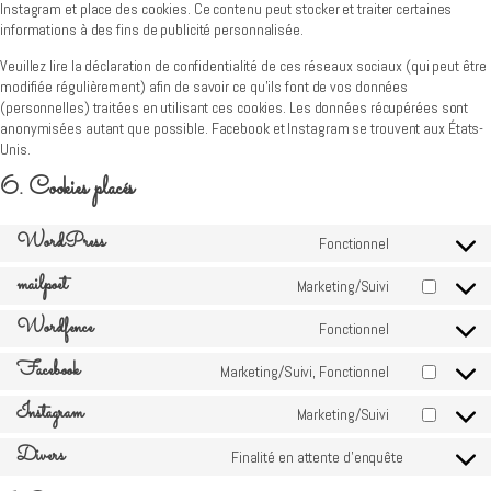
Instagram et place des cookies. Ce contenu peut stocker et traiter certaines
informations à des fins de publicité personnalisée.
Veuillez lire la déclaration de confidentialité de ces réseaux sociaux (qui peut être
modifiée régulièrement) afin de savoir ce qu’ils font de vos données
(personnelles) traitées en utilisant ces cookies. Les données récupérées sont
anonymisées autant que possible. Facebook et Instagram se trouvent aux États-
Unis.
6. Cookies placés
WordPress
Fonctionnel
Consent
to
mailpoet
Marketing/Suivi
service
Consent
wordpress
to
Wordfence
Fonctionnel
service
Consent
mailpoet
to
Facebook
Marketing/Suivi, Fonctionnel
service
Consent
wordfence
to
Instagram
Marketing/Suivi
service
Consent
facebook
to
Divers
Finalité en attente d’enquête
service
Consent
instagram
to